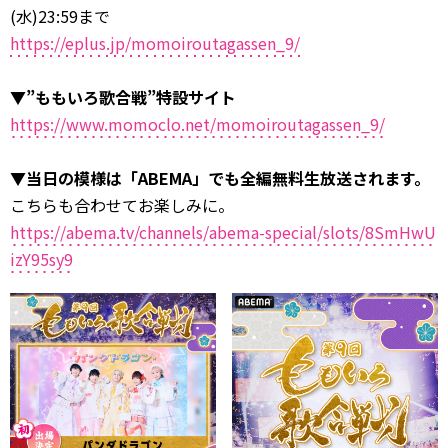
(水)23:59まで
https://eplus.jp/momoiroutagassen_9/
▼”ももいろ歌合戦”特設サイト
https://www.momoclo.net/momoiroutagassen_9/
▼
当日の模様は「ABEMA」でも全編無料生放送されます。
こちらも合わせてお楽しみに。
https://abema.tv/channels/abema-special/slots/8SmHwU
izY95sy9