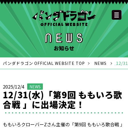
OFFICIAL WEBSITE
YOUTUBE
OFFICIAL
OFFICIAL
OFFICIAL
OFFICIAL LINE
SCHEDULE
GOODS
NEWS
FAQ
OFFICIAL SITE TOP
DISCOGRAPHY
CONTACT
MEMBER
FC
CHANNEL
TWITTER
TIKTOK
INSTAGRAM
ACCOUNT
お知らせ
パンダドラゴン OFFICIAL WEBSITE TOP
NEWS
12/
2025/12/4
NEWS
12/31(水)「第9回 ももいろ歌
合戦 」に出場決定！
ももいろクローバーZさん主催の「第9回 ももいろ歌合戦 」