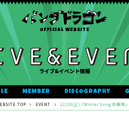
OFFICIAL WEBSITE
ライブ&イベント情報
ULE
MEMBER
DISCOGRAPHY
BSITE TOP
EVENT
12/20(土)『Winter Song