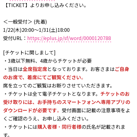
【TICKET】よりお申し込みください。
＜一般受付＞ (先着)
1/22(木)20:00～1/31(土)18:00
受付URL：
https://eplus.jp/sf/word/0000120788
[チケットに関しまして]
・3歳以下無料、4歳からチケットが必要
・当日は
全席指定席
となっております。お客さまは
ご自身
のお席で、着席にてご観覧ください
。
席を立ってのご観覧はお断りさせていただきます。
・チケットは全て電子チケットとなります。
チケットのお
受け取りには、お手持ちのスマートフォンへ専用アプリの
ダウンロードが必要です
。
受付画面に記載の注意事項をよ
くご確認のうえ、お申し込みください。
・チケットには
購入者様
・
同行者様
の氏名が記載されま
す。