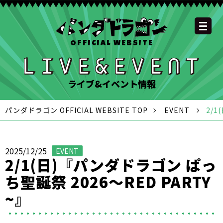
OFFICIAL WEBSITE
YOUTUBE
OFFICIAL
OFFICIAL
OFFICIAL
OFFICIAL LINE
SCHEDULE
GOODS
NEWS
FAQ
OFFICIAL SITE TOP
DISCOGRAPHY
CONTACT
MEMBER
FC
CHANNEL
TWITTER
TIKTOK
INSTAGRAM
ACCOUNT
ライブ&イベント情報
パンダドラゴン OFFICIAL WEBSITE TOP
EVENT
2/1
2025/12/25
EVENT
2/1(日)『パンダドラゴン ぱっ
ち聖誕祭 2026〜RED PARTY
~』