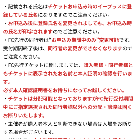
・記載される氏名は
チケットお申込み時のイープラスに登
録している氏名
になりますのでご注意ください。
・
お申込み後に登録氏名を変更されましても、お申込み時
の氏名が印字されます
のでご注意ください。
・FC先行の同行者は
“
お申込み期間中のみ”変更可能
です。
受付期間終了後は、
同行者の変更ができなくなります
ので
ご注意ください。
・FC先行チケットに関しましては、
購入者様
・
同行者様と
もチケットに表示されたお名前と本人証明の確認を行いま
す
。
必ず本人確認証明書をお持ちになってお越しください。
・
チケットは分配可能となっておりますがFC先行受付期間
中にご指定選択された同行者様以外への分配・譲渡は固く
お断りいたします。
・主催者が購入者本人と判断できない場合は入場をお断り
する場合がございます。