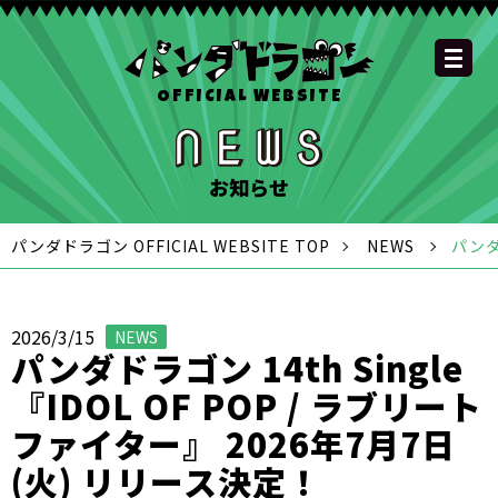
OFFICIAL WEBSITE
YOUTUBE
OFFICIAL
OFFICIAL
OFFICIAL
OFFICIAL LINE
SCHEDULE
GOODS
NEWS
FAQ
OFFICIAL SITE TOP
DISCOGRAPHY
CONTACT
MEMBER
FC
CHANNEL
TWITTER
TIKTOK
INSTAGRAM
ACCOUNT
お知らせ
パンダドラゴン OFFICIAL WEBSITE TOP
NEWS
パンダ
2026/3/15
NEWS
パンダドラゴン 14th Single
『IDOL OF POP / ラブリート
ファイター』 2026年7月7日
(火) リリース決定！