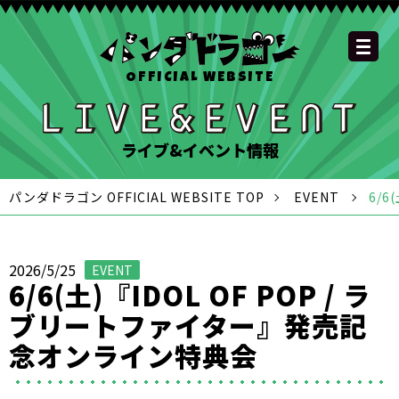
OFFICIAL WEBSITE
YOUTUBE
OFFICIAL
OFFICIAL
OFFICIAL
OFFICIAL LINE
SCHEDULE
GOODS
NEWS
FAQ
OFFICIAL SITE TOP
DISCOGRAPHY
CONTACT
MEMBER
FC
CHANNEL
TWITTER
TIKTOK
INSTAGRAM
ACCOUNT
ライブ&イベント情報
パンダドラゴン OFFICIAL WEBSITE TOP
EVENT
6/
2026/5/25
EVENT
6/6(土)『IDOL OF POP / ラ
ブリートファイター』発売記
念オンライン特典会