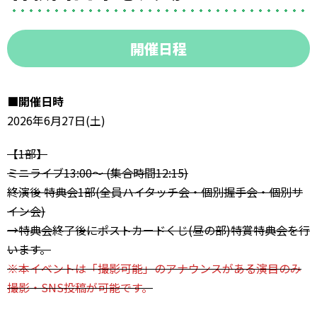
開催日程
■開催日時
2026年6月27日(土)
【1部】
ミニライブ13:00〜 (集合時間12:15)
終演後 特典会1部(全員ハイタッチ会・個別握手会・個別サ
イン会)
→特典会終了後にポストカードくじ(昼の部)特賞特典会を行
います。
※本イベントは「撮影可能」のアナウンスがある演目のみ
撮影・SNS投稿が可能です。