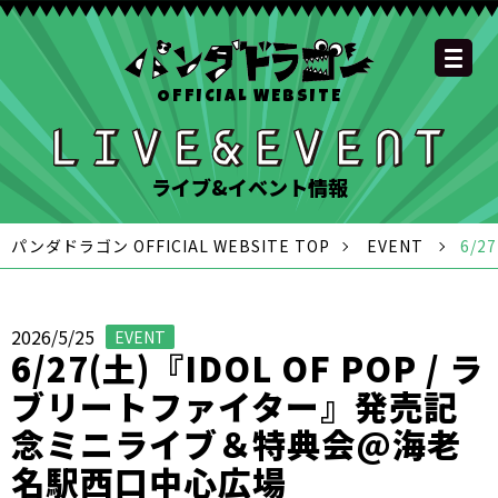
OFFICIAL WEBSITE
YOUTUBE
OFFICIAL
OFFICIAL
OFFICIAL
OFFICIAL LINE
SCHEDULE
GOODS
NEWS
FAQ
OFFICIAL SITE TOP
DISCOGRAPHY
CONTACT
MEMBER
FC
CHANNEL
TWITTER
TIKTOK
INSTAGRAM
ACCOUNT
ライブ&イベント情報
パンダドラゴン OFFICIAL WEBSITE TOP
EVENT
6/
2026/5/25
EVENT
6/27(土)『IDOL OF POP / ラ
ブリートファイター』発売記
念ミニライブ＆特典会@海老
名駅西口中心広場