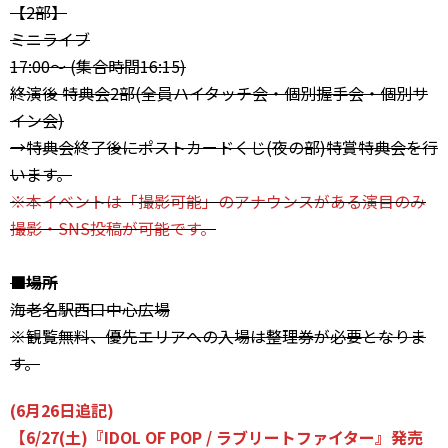
【2部】
ミニライブ
17:00〜 (集合時間16:15)
終演後 特典会2部(全員ハイタッチ会・個別握手会・個別サ
イン会)
→特典会終了後にポストカードくじ(夜の部)特賞特典会を行
います。
※本イベントは「撮影可能」のアナウンスがある演目のみ
撮影・SNS投稿が可能です。
■場所
海老名駅西口中心広場
※観覧無料、優先エリアへの入場は整理券が必要となりま
す。
(6月26日追記)
【6/27(土)『IDOL OF POP / ラブリートファイター』発売