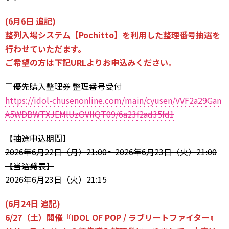
(6月6日 追記)
整列入場システム【Pochitto】を利用した整理番号抽選を
行わせていただます。
ご希望の方は下記URLよりお申込みください。
□優先購入整理券 整理番号受付
https://idol-chusenonline.com/main/cyusen/VVF2a29Gan
A5WDBWTXJEMlUzOVllQT09/6a23f2ad35fd1
【抽選申込期間】
2026年6月22日（月）21:00～2026年6月23日（火）21:00
【当選発表】
2026年6月23日（火）21:15
(6月24日 追記)
6/27（土）開催『IDOL OF POP / ラブリートファイター』