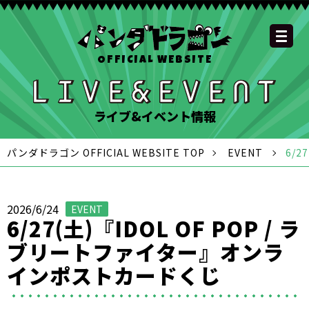
OFFICIAL WEBSITE
YOUTUBE
OFFICIAL
OFFICIAL
OFFICIAL
OFFICIAL LINE
SCHEDULE
GOODS
NEWS
FAQ
OFFICIAL SITE TOP
DISCOGRAPHY
CONTACT
MEMBER
FC
CHANNEL
TWITTER
TIKTOK
INSTAGRAM
ACCOUNT
ライブ&イベント情報
パンダドラゴン OFFICIAL WEBSITE TOP
EVENT
6/
2026/6/24
EVENT
6/27(土)『IDOL OF POP / ラ
ブリートファイター』オンラ
インポストカードくじ