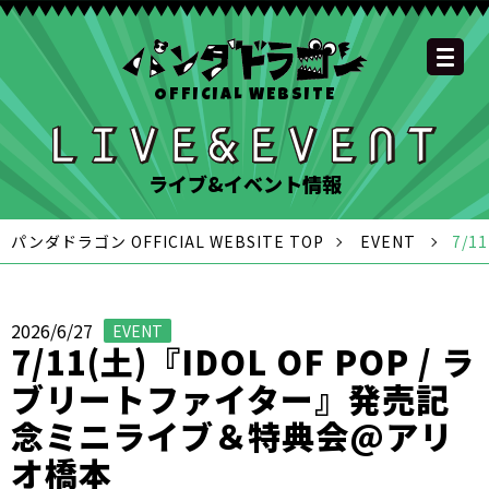
OFFICIAL WEBSITE
YOUTUBE
OFFICIAL
OFFICIAL
OFFICIAL
OFFICIAL LINE
SCHEDULE
GOODS
NEWS
FAQ
OFFICIAL SITE TOP
DISCOGRAPHY
CONTACT
MEMBER
FC
CHANNEL
TWITTER
TIKTOK
INSTAGRAM
ACCOUNT
ライブ&イベント情報
パンダドラゴン OFFICIAL WEBSITE TOP
EVENT
7/
2026/6/27
EVENT
7/11(土)『IDOL OF POP / ラ
ブリートファイター』発売記
念ミニライブ＆特典会@アリ
オ橋本