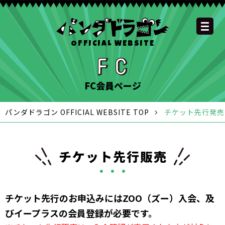
OFFICIAL WEBSITE
YOUTUBE
OFFICIAL
OFFICIAL
OFFICIAL
OFFICIAL LINE
SCHEDULE
GOODS
NEWS
FAQ
OFFICIAL SITE TOP
DISCOGRAPHY
CONTACT
MEMBER
FC
CHANNEL
TWITTER
TIKTOK
INSTAGRAM
ACCOUNT
FC会員ページ
パンダドラゴン OFFICIAL WEBSITE TOP
チケット先行発売
チケット先行販売
チケット先行のお申込みにはZOO（ズー）入会、及
びイープラスの会員登録が必要です。