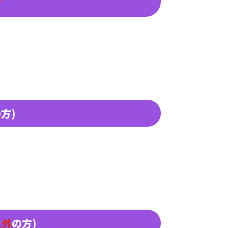
方
方)
象外
の方)