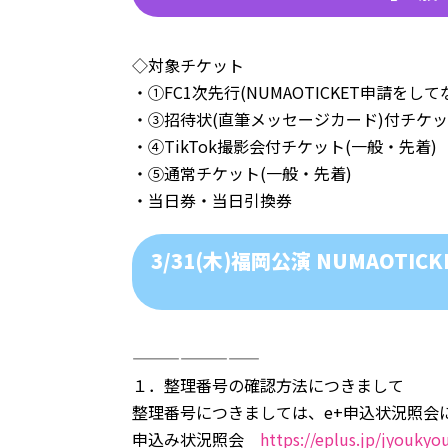
◇対象チケット
・①FC1次先行(NUMAOTICKET申請をして
・③招待状(直筆メッセージカード)付チケ
・④TikTok撮影会付チケット(一般・先着)
・⑤通常チケット(一般・先着)
・当日券・当日引換券
3/31(木)福岡公演
NUMAOTIC
————————
１．整理番号の確認方法につきまして
整理番号につきましては、e+申込状況照会
申込み状況照会
https://eplus.jp/jyoukyo