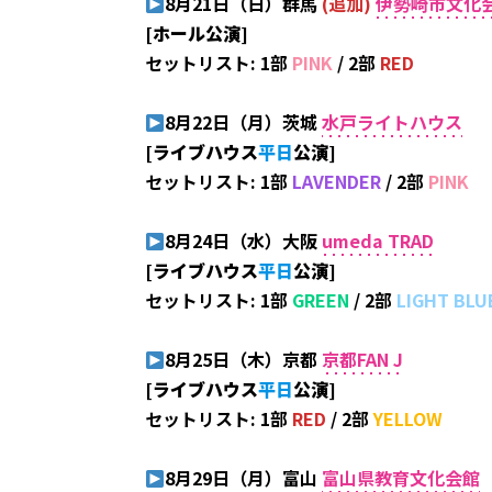
8月21日（日）群馬
(追加)
伊勢崎市文化会
[ホール公演]
セットリスト: 1部
PINK
/ 2部
RED
8月22日（月）茨城
水戸ライトハウス
[ライブハウス
平日
公演
]
セットリスト: 1部
LAVENDER
/ 2部
PINK
8月24日（水）大阪
umeda TRAD
[ライブハウス
平日
公演
]
セットリスト: 1部
GREEN
/ 2部
LIGHT BLU
8月25日（木）京都
京都FAN J
[ライブハウス
平日
公演
]
セットリスト: 1部
RED
/ 2部
YELLOW
8月29日（月）富山
富山県教育文化会館