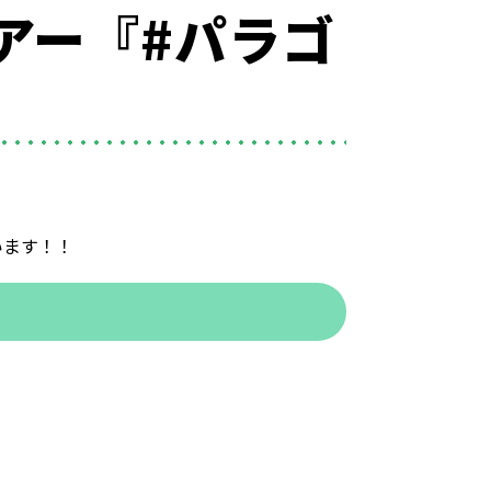
アー『#パラゴ
います！！