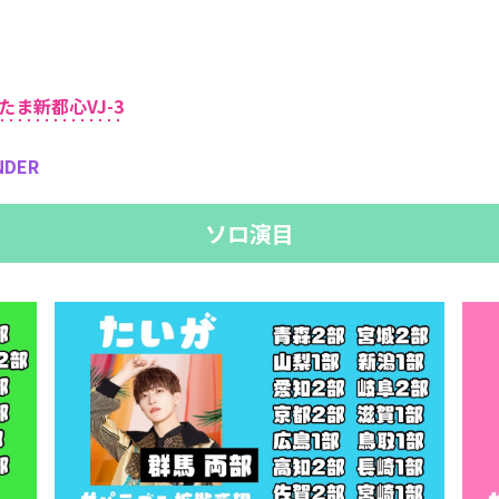
さいたま新都心VJ-3
NDER
ソロ演目