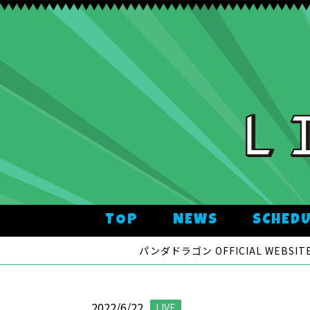
TOP
NEWS
SCHED
パンダドラゴン OFFICIAL WEBSITE
2022/6/22
LIVE