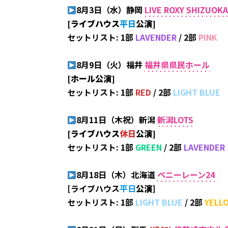
8月3日（水）静岡
LIVE ROXY SHIZUOK
[ライブハウス
平日
公演
]
セットリスト: 1部
LAVENDER
/ 2部
PINK
8月9日（火）福井
福井県県民ホール
[ホール
公演
]
セットリスト: 1部
RED
/ 2部
LIGHT BLUE
8月11日（木祝）新潟
新潟LOTS
[ライブハウス
休日
公演
]
セットリスト: 1部
GREEN
/ 2部
LAVENDER
8月18日（木）北海道
ペニーレーン24
[ライブハウス
平日
公演
]
セットリスト: 1部
LIGHT BLUE
/ 2部
YELL