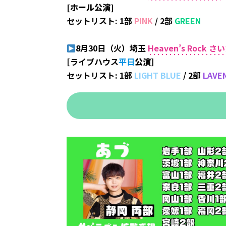
[ホール公演]
セットリスト: 1部
PINK
/ 2部
GREEN
8月30日（火）埼玉
Heaven’s Rock 
[ライブハウス
平日
公演
]
セットリスト: 1部
LIGHT BLUE
/ 2部
LAVE