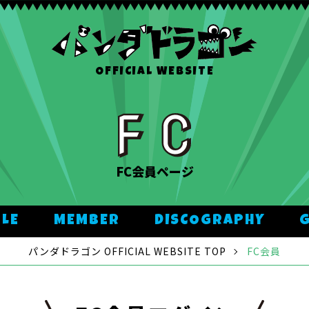
OFFICIAL WEBSITE
FC会員ページ
ULE
MEMBER
DISCOGRAPHY
パンダドラゴン OFFICIAL WEBSITE TOP
FC会員