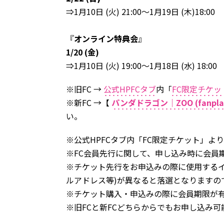
⇒1月10日 (火) 21:00～1月19日 (木)18:00
『
オンライン特典会
』
1/20 (金)
⇒1月10日 (火) 19:00～1月18日 (水) 18:00
※旧FC →
公式HPFCタブ
内「
FC限定チケッ
※新FC →【
パンダドラゴン｜ZOO (fanpla.
い。
※公式HPFCタブ内「FC限定チケット」よ
※FC会員先行に関して、申し込み時に会員
※チケット先行をお申込みの際に使用するイ
ルアドレス等)が異なると落選となりますの
※チケット購入・申込みの際に会員期限が
※旧FCと新FCどちらからでもお申し込み