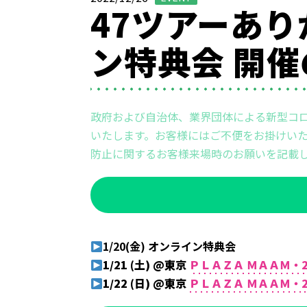
47ツアーあり
ン特典会 開
政府および自治体、業界団体による新型コ
いたします。お客様にはご不便をお掛けいた
防止に関するお客様来場時のお願いを記載
1/20(金) オンライン特典会
1/21 (土)
@東京
ＰＬＡＺＡ ＭＡＡＭ・
1/22 (日)
@東京
ＰＬＡＺＡ ＭＡＡＭ・