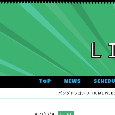
TOP
NEWS
SCHED
パンダドラゴン OFFICIAL WEBS
2022/12/26
EVENT