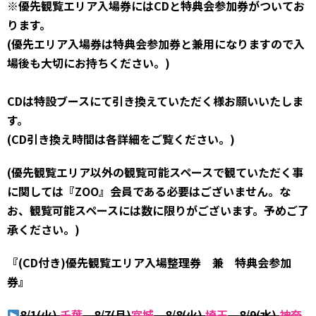
※優先観覧エリア入場券にはCDと特典会参加券がついてお
ります。
(優先エリア入場券は特典会参加券と兼用になりますので入
場後も大切にお持ちください。)
CDは特設ブースにて引き換えていただく様お願いいたしま
す。
(CD引き換え時間は各詳細をご覧ください。)
(優先観覧エリア以外の観覧可能スペースで観ていただく事
に関しては『ZOO』会員である必要はございません。な
お、観覧可能スペースには数に限りがございます。予めご了
承ください。)
『(CD付き)優先観覧エリア入場整理券 兼 特典会参加
券』
8/1(火)
千葉
、8/7(月)
宮城
、8/8(火)
埼玉
、
8/9(水)
神奈