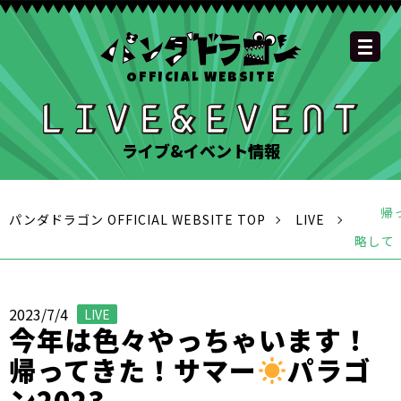
OFFICIAL WEBSITE
YOUTUBE
OFFICIAL
OFFICIAL
OFFICIAL
OFFICIAL LINE
SCHEDULE
GOODS
NEWS
FAQ
OFFICIAL SITE TOP
DISCOGRAPHY
CONTACT
MEMBER
FC
CHANNEL
TWITTER
TIKTOK
INSTAGRAM
ACCOUNT
ライブ&イベント情報
帰
パンダドラゴン OFFICIAL WEBSITE TOP
LIVE
略して
2023/7/4
LIVE
今年は色々やっちゃいます！
帰ってきた！サマー
パラゴ
ン2023