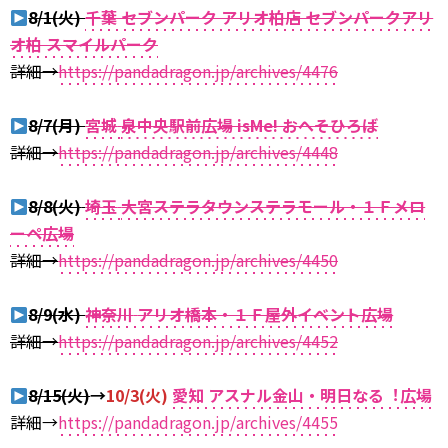
8/1(火)
千葉 セブンパーク アリオ柏店 セブンパークアリ
オ柏 スマイルパーク
詳細→
https://pandadragon.jp/archives/4476
8/7(月)
宮城
泉中央駅前広場 isMe! おへそひろば
詳細→
https://pandadragon.jp/archives/4448
8/8(火)
埼玉
⼤宮ステラタウンステラモール・１Ｆメロ
ーペ広場
詳細→
https://pandadragon.jp/archives/4450
8/9(水)
神奈川
アリオ橋本・１Ｆ屋外イベント広場
詳細→
https://pandadragon.jp/archives/4452
8/15(火)
→
10/3(火)
愛知 アスナル⾦⼭・明⽇なる︕広場
詳細→
https://pandadragon.jp/archives/4455