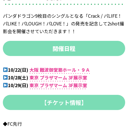
パンダドラゴン9枚目のシングルとなる「Crack / パLIFE！
パLIKE！パLOUGH！パLOVE！」の発売を記念して2shot撮
影会を開催させていただきます！！
開催日程
10/22(日)
大阪 難波御堂筋ホール・９Ａ
10/28(土)
東京 プラザマーム 3F展示室
10/29(日)
東京 プラザマーム 3F展示室
【チケット情報】
◆FC先行