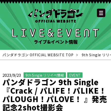
OFFICIAL WEBSITE
YOUTUBE
OFFICIAL
OFFICIAL
OFFICIAL
OFFICIAL LINE
SCHEDULE
GOODS
NEWS
FAQ
OFFICIAL SITE TOP
DISCOGRAPHY
CONTACT
MEMBER
FC
CHANNEL
TWITTER
TIKTOK
INSTAGRAM
ACCOUNT
ライブ&イベント情報
パンダドラゴン OFFICIAL WEBSITE TOP
9th Single 
2023/9/23
9th Single リリイベ情報
EVENT
パンダドラゴン 9th Single
『Crack / パLIFE！パLIKE！
パLOUGH！パLOVE！ 』発売
記念2shot撮影会