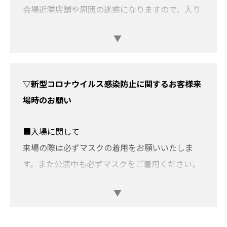
ず上記の身分証と合わせて
お持ちくださ
会場近隣店舗や周囲の迷惑になりますので、入り
い。
待ち出待ちはしないようよろしくお願い致しま
例：住民票+保険証→
OK
/ 住民票+キャッ
す。会場付近に溜まる等の行為もご遠慮くださ
シュカード→
OK
/ キャッシュカード+クレ
い。
ジットカード→
使えません！
列への割り込み等他のお客様の迷惑になる行為は
▽新型コロナウイルス感染防止に関するお客様来
キャッシュカード
行わないようお願い致します。
場時のお願い
クレジットカード
万が一、会場にて体調が悪くなった時は、速やか
ＴＳＵＴＡＹＡなどのカード（名前入り）
に周りのスタッフなどにお声かけください。ま
■入場に関して
病院の診察券
た、周りにそのような方がいらっしゃる場合は、
来場の際は必ずマスクの着用をお願いいたしま
※お客様の情報が必要に応じて保健所等の
その他の皆さまもご協力の程宜しくお願い致しま
す。また公演中も必ずマスクをご着用ください。
公的機関へ提供される可能性があります。
す。
入場時に非接触式体温計での検温を実施いたしま
あらかじめご了承ください。
お問い合わせは全て、下記までお願い致します。
す。
※虚偽の情報登録・偽名登録等は利用規約
お問い合わせ内容によりましては、お答えできか
入場時に手指の消毒を実施いたします(アルコール
に反する行為です。悪質と判断した場合、
ねる場合がございますこと、予めご了承下さい。