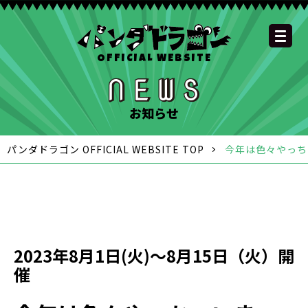
OFFICIAL WEBSITE
YOUTUBE
OFFICIAL
OFFICIAL
OFFICIAL
OFFICIAL LINE
SCHEDULE
GOODS
NEWS
FAQ
OFFICIAL SITE TOP
DISCOGRAPHY
CONTACT
MEMBER
FC
CHANNEL
TWITTER
TIKTOK
INSTAGRAM
ACCOUNT
お知らせ
パンダドラゴン OFFICIAL WEBSITE TOP
今年は色々やっち
2023年8月1日(火)〜8月15日（火）開
催