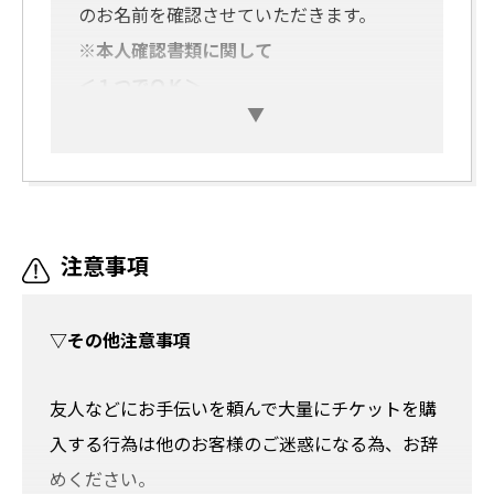
のお名前を確認させていただきます。
※本人確認書類に関して
＜１つでＯＫ＞
免許書
パスポート
学生証（顔写真が入っていれば）
マイナンバーカード（個人番号カード）
＜２つ用意してください＞
注意事項
住民票
住民カード
▽その他注意事項
保険証
学生証（顔写真無し）
友人などにお手伝いを頼んで大量にチケットを購
※以下の物も２つ目の確認書類に使えます
入する行為は他のお客様のご迷惑になる為、お辞
下記の身分証は１つでは使えないので、
必
めください。