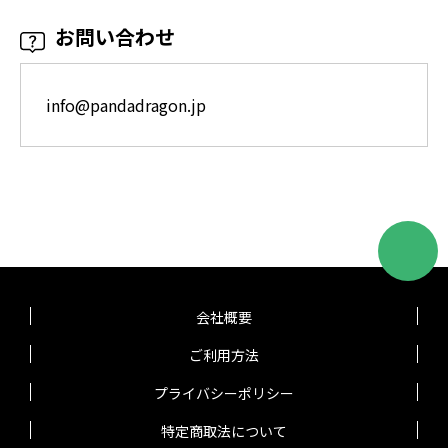
アレルギーのお客様はスタッフへお声がけくださ
チケット販売サービス運営元に報告させて
お問い合わせ
い)。また、入場後もこまめな手洗い、手指消毒を
いただきます。
お願いしております。
入場時チケット(スマチケ)のチェックは目視のみ
info@pandadragon.jp
となり、もぎりはお客様ご自身でご実施いただき
ます。スタッフが目視しやすいようご協力くださ
い。手売りチケットに関しましては当日、ピクチ
ャーチケットと引換させていただきます。
以下の方は入場をお断りいたします。
①発熱(37.5℃以上、または37.5℃未満でも平熱よ
会社概要
り高いことが明らかな場合)がある方。
②咳・頭痛・倦怠感などの症状がある方(軽度なも
ご利用方法
のも含む)。
プライバシーポリシー
③平熱以上の熱がある方、5日以内に平熱を超え
特定商取法について