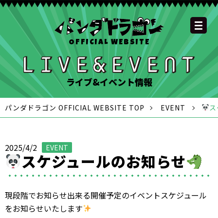
OFFICIAL WEBSITE
YOUTUBE
OFFICIAL
OFFICIAL
OFFICIAL
OFFICIAL LINE
SCHEDULE
GOODS
NEWS
FAQ
OFFICIAL SITE TOP
DISCOGRAPHY
CONTACT
MEMBER
FC
CHANNEL
TWITTER
TIKTOK
INSTAGRAM
ACCOUNT
ライブ&イベント情報
パンダドラゴン OFFICIAL WEBSITE TOP
EVENT
ス
2025/4/2
EVENT
スケジュールのお知らせ
現段階でお知らせ出来る開催予定のイベントスケジュール
をお知らせいたします