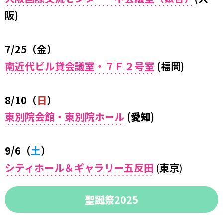
阪)
7/25（金）
南近代ビル貸会議室・７Ｆ２号室
(福岡)
8/10（
日
）
東別院会館・東別院ホール
(
愛知
)
9/6（
土
）
シティホール＆ギャラリー五反田
(
東京
)
聖誕祭
2025